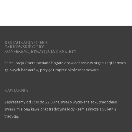
RESTAURACJA OPERA
TARNOWSKIE GÓRY
KONFERENCJE PRZYJĘCIA BANKIETY
Restauracja Opera posiada bogate doświadczenie w organizacji licznych
galowych bankietów, przyjęć i imprez okolicznościowych.
KAWIARNIA
Zapraszamy od 7:00 do 22:00 na świeżo wyciskane soki, smoothies,
świeżą mieloną kawę oraz tradycyjne lody Rzemieślnicze z 50 letnią
tradycją.